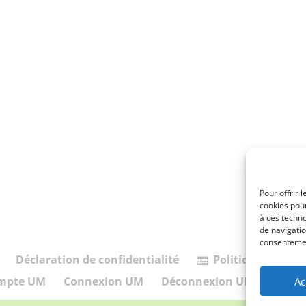
Pour offrir 
cookies pour
à ces techn
de navigatio
consentement
Déclaration de confidentialité
Politique de cook
mpte UM
Connexion UM
Déconnexion UM
Memb
Ac