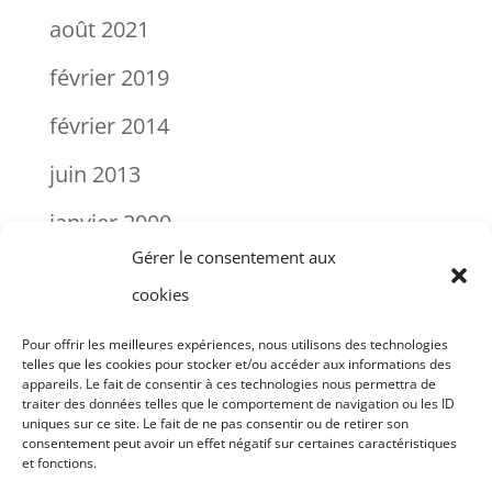
août 2021
février 2019
février 2014
juin 2013
janvier 2000
Gérer le consentement aux
cookies
Instagram
Mentions légales
Pour offrir les meilleures expériences, nous utilisons des technologies
telles que les cookies pour stocker et/ou accéder aux informations des
Déclaration de confidentialité
appareils. Le fait de consentir à ces technologies nous permettra de
traiter des données telles que le comportement de navigation ou les ID
Politique de cookies (UE)
uniques sur ce site. Le fait de ne pas consentir ou de retirer son
consentement peut avoir un effet négatif sur certaines caractéristiques
Tableau de bord User FE
et fonctions.