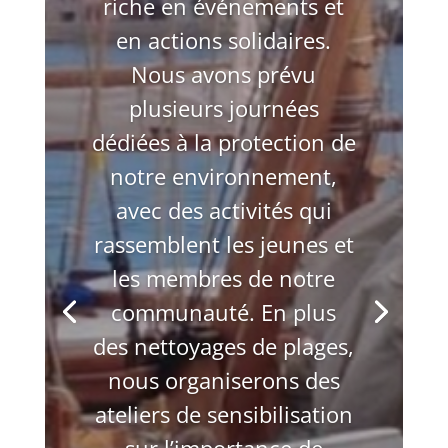
riche en événements et
en actions solidaires.
Nous avons prévu
plusieurs journées
dédiées à la protection de
notre environnement,
avec des activités qui
rassemblent les jeunes et
les membres de notre
communauté. En plus
des nettoyages de plages,
nous organiserons des
ateliers de sensibilisation