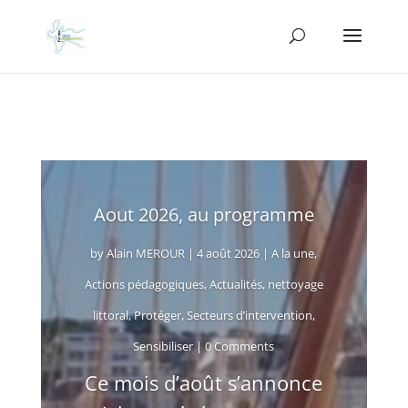
Aout 2026, au programme
by
Alain MEROUR
|
4 août 2026
|
A la une
,
Actions pédagogiques
,
Actualités
,
nettoyage
littoral
,
Protéger
,
Secteurs d’intervention
,
Sensibiliser
| 0 Comments
Ce mois d’août s’annonce