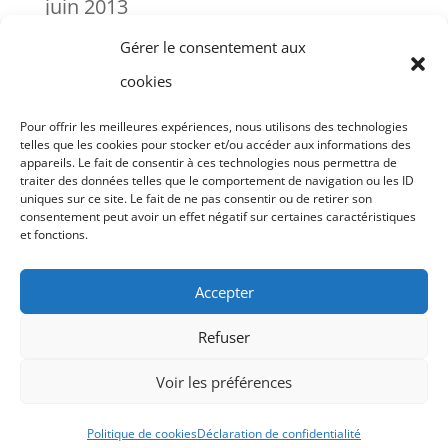
juin 2013
Gérer le consentement aux
janvier 2000
cookies
Pour offrir les meilleures expériences, nous utilisons des technologies
telles que les cookies pour stocker et/ou accéder aux informations des
Instagram
Mentions légales
appareils. Le fait de consentir à ces technologies nous permettra de
traiter des données telles que le comportement de navigation ou les ID
Déclaration de confidentialité
uniques sur ce site. Le fait de ne pas consentir ou de retirer son
consentement peut avoir un effet négatif sur certaines caractéristiques
Politique de cookies (UE)
et fonctions.
Tableau de bord User FE
Accepter
Créer votre propre article User FE
Compte UM
Connexion UM
Refuser
Déconnexion UM
Membres UM
Voir les préférences
© Crozon Littoral Environnement 2023
Politique de cookies
Déclaration de confidentialité