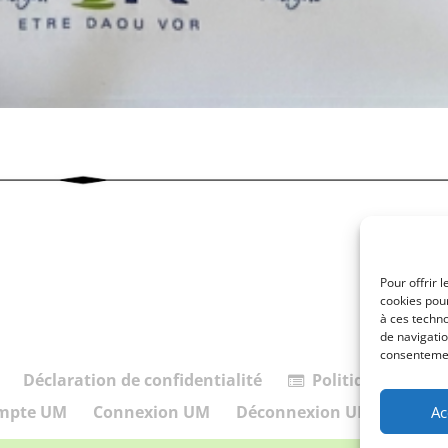
Pour offrir 
cookies pour
à ces techn
de navigatio
consentement
Déclaration de confidentialité
Politique de cook
mpte UM
Connexion UM
Déconnexion UM
Memb
Ac