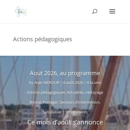
Actions pédagogiques
Aout 2026, au programme
by
Alain MEROUR
|
4 août 2026
|
A la une
,
Actions pédagogiques
,
Actualités
,
nettoyage
littoral
,
Protéger
,
Secteurs d’intervention
,
Sensibiliser
| 0 Comments
Ce mois d’août s’annonce