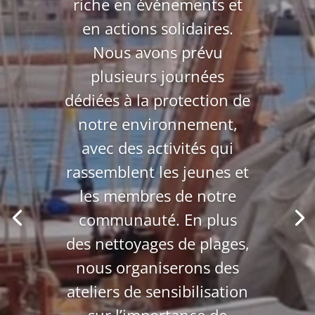
riche en événements et
en actions solidaires.
Nous avons prévu
plusieurs journées
dédiées à la protection de
notre environnement,
avec des activités qui
rassemblent les jeunes et
les membres de notre
communauté. En plus
des nettoyages de plages,
nous organiserons des
ateliers de sensibilisation